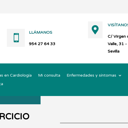
VISÍTANO

LLÁMANOS

C/ Virgen 
954 27 64 33
Valle, 31 -
Sevilla
as en Cardiología
Mi consulta
Enfermedades y síntomas
ta
RCICIO