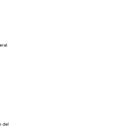
ral.
 del