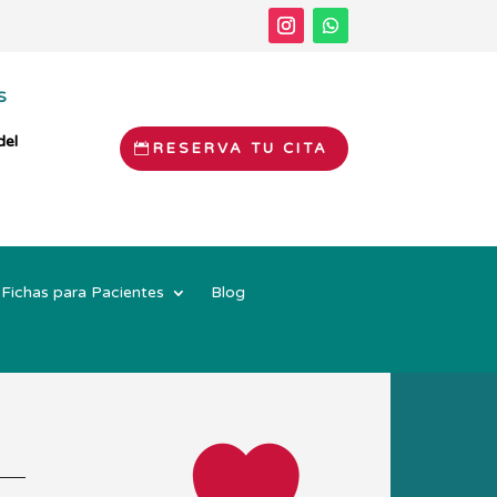
S
del
RESERVA TU CITA
Fichas para Pacientes
Blog
