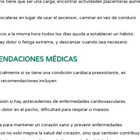
o no tiene que ser una carga; encontrar actividades placenteras aum
 escaleras en lugar de usar el ascensor, caminar en vez de conducir
cicio a la misma hora todos los días ayuda a establecer un hábito.
i hay dolor o fatiga extrema, y descansar cuando sea necesario.
MENDACIONES MÉDICAS
cialmente si se tiene una condición cardíaca preexistente, es
 recomendaciones incluyen:
rvisión si hay antecedentes de enfermedades cardiovasculares.
dolor en el pecho, dificultad para respirar o mareos.
osa para mantener un corazón sano y prevenir enfermedades
ivo no solo mejora la salud del corazón, sino que también contribuy