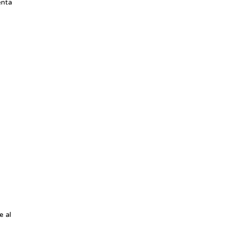
enta
e al