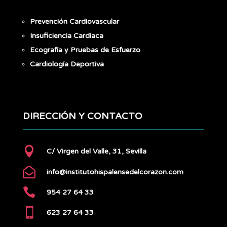
Prevención Cardiovascular
Insuficiencia Cardíaca
Ecografía y Pruebas de Esfuerzo
Cardiología Deportiva
DIRECCIÓN Y CONTACTO

C/ Virgen del Valle, 31, Sevilla

info@institutohispalensedelcorazon.com

954 27 64 33

623 27 64 33