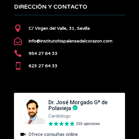
DIRECCIÓN Y CONTACTO

C/ Virgen del Valle, 31, Sevilla

info@institutohispalensedelcorazon.com

954 27 64 33

623 27 64 33